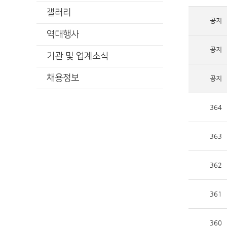
갤러리
공지
역대행사
공지
기관 및 업계소식
채용정보
공지
364
363
362
361
360