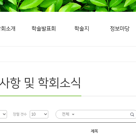
학회소개
학술발표회
학술지
정보마당
사항 및 학회소식
전체
정렬 갯수
제목