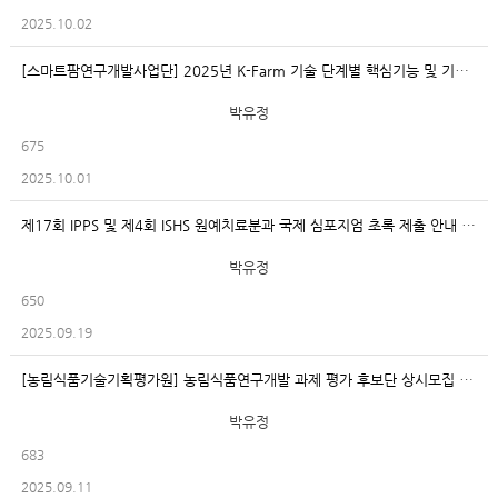
2025.10.02
[스마트팜연구개발사업단] 2025년 K-Farm 기술 단계별 핵심기능 및 기자재 구성요소 조사
박유정
675
2025.10.01
제17회 IPPS 및 제4회 ISHS 원예치료분과 국제 심포지엄 초록 제출 안내
박유정
650
2025.09.19
[농림식품기술기획평가원] 농림식품연구개발 과제 평가 후보단 상시모집 안내
박유정
683
2025.09.11