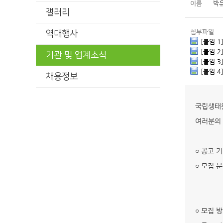
이름
박
갤러리
첨부파일
역대행사
[붙임 
[붙임 
기관 및 업계소식
[붙임 
[붙임 
채용정보
국립생태원
여러분의 
○ 공고 기간
○ 모집 
특정지역
습지 조
○ 모집 방