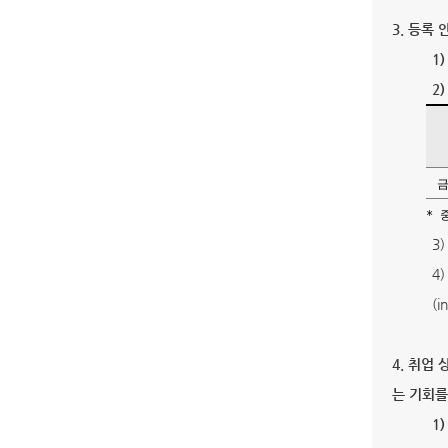
3. 등록
1
2
금
* 
3
4
(
4. 취업
는 기회를
1)