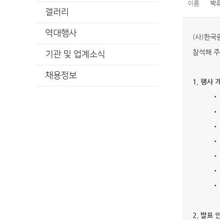
이름
박
갤러리
역대행사
(사)한국
참석해 주
기관 및 업계소식
채용정보
1. 행사 
•
•
• 
•
•
•
•
2. 발표 