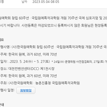
유정
날짜
2023.05.04 08:05
원예학회 창립 60주년
국립원예특작과학원 개원 70주년 국제 심포지엄 및 2
∙
시기 바랍니다. 사전등록은 마감되었으니 등록하시지 않은 회원님은 현장등록
개요
 행사명: (사)한국원예학회 창립 60주년
국립원예특작과학원 개원 70주년 국
∙
주제: 한국의 원예, 과거 60년, 미래 70년
일자: ․2023. 5. 24(수) ~ 5. 27(토)
＊24일(수) 운영위원 사전점검회의, 27일(토) 
 장소: 대전컨벤션센터(DCC) 제1전시장
주제: 한국의 원예, 과거 60년, 미래 70년
 주최: (사)한국원예학회 ∙ 농촌진흥청 국립원예특작과학원
 행사 일정:
첨부파일
안내