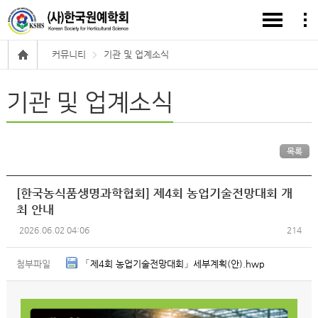
커뮤니티
기관 및 업계소식
기관 및 업계소식
목록
[한국농식품생명과학협회] 제4회 농업기술전망대회 개
최 안내
2026.06.02 04:06
214
첨부파일
「제4회 농업기술전망대회」세부계획(안).hwp