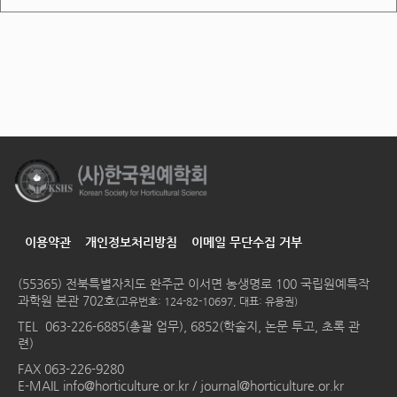
이용약관
개인정보처리방침
이메일 무단수집 거부
(55365) 전북특별자치도 완주군 이서면 농생명로 100 국립원예특작
과학원 본관 702호
(고유번호: 124-82-10697, 대표: 유용권)
TEL
063-226-6885(총괄 업무), 6852(학술지, 논문 투고, 초록 관
련)
FAX 063-226-9280
E-MAIL
info@horticulture.or.kr
/
journal@horticulture.or.kr