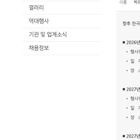
이름
박
갤러리
역대행사
향후 한국
기관 및 업계소식
■ 202
채용정보
• 행사명
• 일 자: 
• 장 소
■ 202
• 행사명
• 일 자: 
• 장 소
■ 202