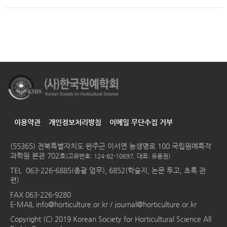
이용약관
개인정보처리방침
이메일 무단수집 거부
(55365) 전북특별자치도 완주군 이서면 농생명로 100 국립원예특작
과학원 본관 702호
(고유번호: 124-82-10697, 대표: 유용권)
TEL
063-226-6885(총괄 업무), 6852(학술지, 논문 투고, 초록 관
련)
FAX 063-226-9280
E-MAIL
info@horticulture.or.kr
/
journal@horticulture.or.kr
Copyright (C) 2019 Korean Society for Horticultural Science All