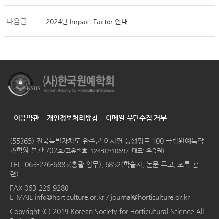
다음글
2024년 Impact Factor 안내
이용약관
개인정보처리방침
이메일 무단수집 거부
(55365) 전북특별자치도 완주군 이서면 농생명로 100 국립원예특작
과학원 본관 702호
(고유번호: 124-82-10697, 대표: 유용권)
TEL
063-226-6885(총괄 업무), 6852(학술지, 논문 투고, 초록 관
련)
FAX 063-226-9280
E-MAIL
info@horticulture.or.kr
/
journal@horticulture.or.kr
Copyright (C) 2019 Korean Society for Horticultural Science All