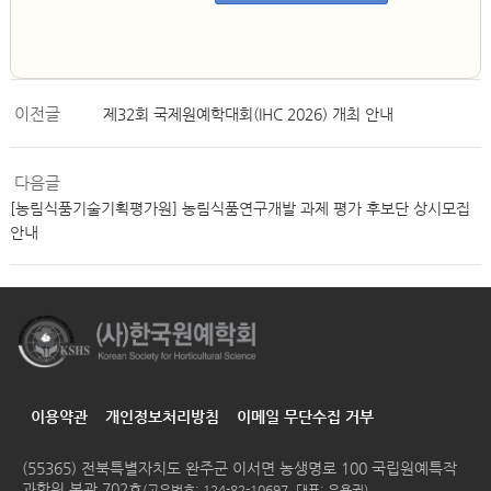
이전글
제32회 국제원예학대회(IHC 2026) 개최 안내
다음글
[농림식품기술기획평가원] 농림식품연구개발 과제 평가 후보단 상시모집
안내
이용약관
개인정보처리방침
이메일 무단수집 거부
(55365) 전북특별자치도 완주군 이서면 농생명로 100 국립원예특작
과학원 본관 702호
(고유번호: 124-82-10697, 대표: 유용권)